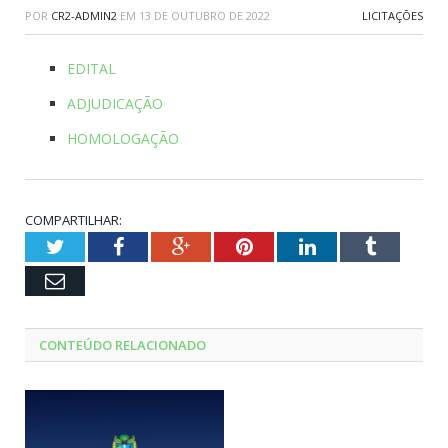
POR
CR2-ADMIN2
EM
13 DE OUTUBRO DE 2022
LICITAÇÕES
EDITAL
ADJUDICAÇÃO
HOMOLOGAÇÃO
COMPARTILHAR:
Twitter
Facebook
Google+
Pinterest
LinkedIn
Tumblr
Email
CONTEÚDO RELACIONADO