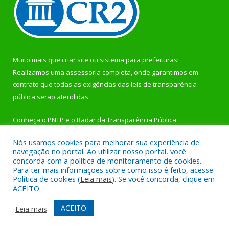
Muito mais que
criar site
ou
sistema para prefeituras
!
Realizamos uma
assessoria
completa, onde garantimos em
contrato que todas as exigências das
leis de transparência
pública
serão atendidas.
Conheça o
PNTP
e o
Radar da Transparência Pública
Nós usamos cookies para melhorar sua experiência de
navegação no portal. Ao utilizar nosso portal, você
concorda com a política de monitoramento de cookies.
Para ter mais informações sobre como isso é feito, acesse
Todos os direitos reservados a Prefeitura Municipal de
Política de cookies (
Leia mais
). Se você concorda, clique em
Rurópolis.
ACEITO.
Mapa do Site
Acessar Área Administrativa
ACEITO
Leia mais
Acessar Webmail