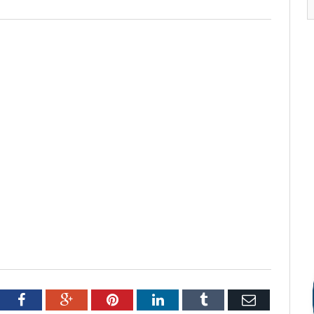
tter
Facebook
Google+
Pinterest
LinkedIn
Tumblr
Email