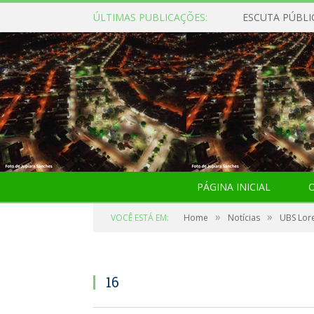
ÚLTIMAS PUBLICAÇÕES:
ESCUTA PÚBLI
PÁGINA INICIAL
O
»
»
VOCÊ ESTÁ EM:
Home
Notícias
UBS Lore
16