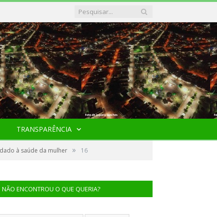
TRANSPARÊNCIA
»
idado à saúde da mulher
16
NÃO ENCONTROU O QUE QUERIA?