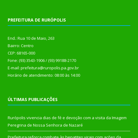
PREFEITURA DE RURÓPOLIS
End.: Rua 10 de Maio, 263
Bairro: Centro
CEP: 68165-000
Fone: (93) 3543-1906 / (93) 99188-2170
E-mail: prefeitura@ruropolis.pa.gov.br
Horário de atendimento: 08:00 às 14:00
ÚLTIMAS PUBLICAÇÕES
Rurópolis vivencia dias de fé e devoção com a visita da Imagem
Peregrina de Nossa Senhora de Nazaré
Prefeitura reforça combate às hepatites virais com ações da