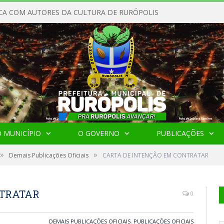
CA COM AUTORES DA CULTURA DE RURÓPOLIS
 MUNICÍPIO
O GOVERNO
PUBLICAÇÕES
»
»
Demais Publicações Oficiais
CARTA DE INTENÇÃO EM CONTRATAR
NTRATAR
0
DEMAIS PUBLICAÇÕES OFICIAIS
,
PUBLICAÇÕES OFICIAIS