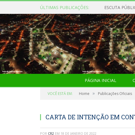
ÚLTIMAS PUBLICAÇÕES:
ESCUTA PÚBLI
PÁGINA INICIAL
O
»
VOCÊ ESTÁ EM:
Home
Publicações Oficiais
CARTA DE INTENÇÃO EM CO
POR
CR2
EM
18 DE JANEIRO DE 2022