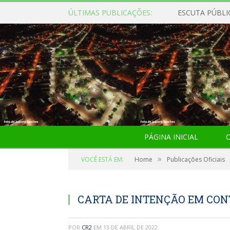
ÚLTIMAS PUBLICAÇÕES:
ESCUTA PÚBLI
PÁGINA INICIAL
O
»
VOCÊ ESTÁ EM:
Home
Publicações Oficiais
CARTA DE INTENÇÃO EM CO
POR
CR2
EM
13 DE ABRIL DE 2022