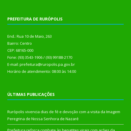
PREFEITURA DE RURÓPOLIS
End.: Rua 10 de Maio, 263
Bairro: Centro
CEP: 68165-000
Fone: (93) 3543-1906 / (93) 99188-2170
E-mail: prefeitura@ruropolis.pa.gov.br
Horário de atendimento: 08:00 às 14:00
ÚLTIMAS PUBLICAÇÕES
Rurópolis vivencia dias de fé e devoção com a visita da Imagem
Peregrina de Nossa Senhora de Nazaré
Prefeitura reforça combate às hepatites virais com ações da