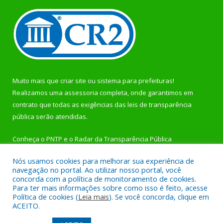
Muito mais que
criar site
ou
sistema para prefeituras
!
Realizamos uma
assessoria
completa, onde garantimos em
contrato que todas as exigências das
leis de transparência
pública
serão atendidas.
Conheça o
PNTP
e o
Radar da Transparência Pública
Nós usamos cookies para melhorar sua experiência de
navegação no portal. Ao utilizar nosso portal, você
concorda com a política de monitoramento de cookies.
Para ter mais informações sobre como isso é feito, acesse
Todos os direitos reservados a Prefeitura Municipal de
Política de cookies (
Leia mais
). Se você concorda, clique em
Rurópolis.
ACEITO.