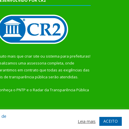
ESENVOLVIDO POR CR2
uito mais que
criar site
ou
sistema para prefeituras
!
ealizamos uma
assessoria
completa, onde
arantimos em contrato que todas as exigências das
eis de transparência pública
serão atendidas.
onheça o
PNTP
e o
Radar da Transparência Pública
a de
te
Acessar Área Administrativa
Acessar Webmail
ACEITO
Leia mais