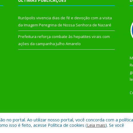
ÚLTIMAS PUBLICAÇÕES
D
Rurópolis vivencia dias de fé e devoção com a visita
da Imagem Peregrina de Nossa Senhora de Nazaré
Prefeitura reforça combate às hepatites virais com
ações da campanha Julho Amarelo
M
R
g
l
C
 no portal. Ao utilizar nosso portal, você concorda com a polític
 de Rurópolis.
Mapa do Si
 isso é feito, acesse Política de cookies (
Leia mais
). Se você