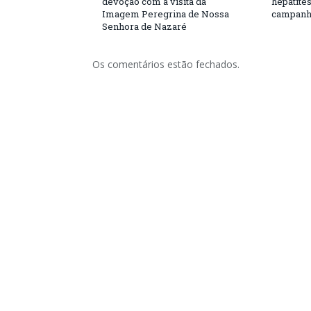
devoção com a visita da
hepatite
Imagem Peregrina de Nossa
campanh
Senhora de Nazaré
Os comentários estão fechados.