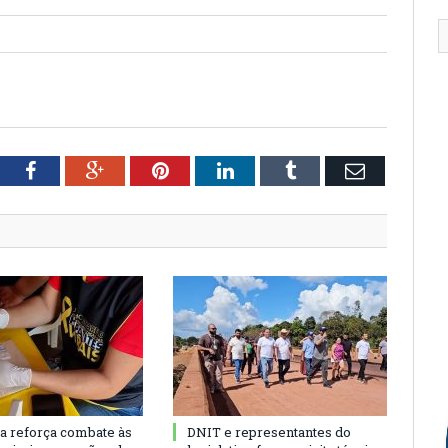
tter
Facebook
Google+
Pinterest
LinkedIn
Tumblr
Email
ra reforça combate às
DNIT e representantes do