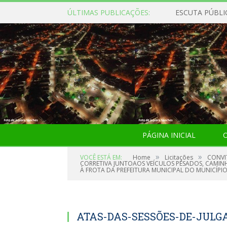
ÚLTIMAS PUBLICAÇÕES:
ESCUTA PÚBLI
PÁGINA INICIAL
O
»
»
VOCÊ ESTÁ EM:
Home
Licitações
CONVI
CORRETIVA JUNTOAOS VEÍCULOS PESADOS, CAMINHÕ
À FROTA DA PREFEITURA MUNICIPAL DO MUNICÍPIO
ATAS-DAS-SESSÕES-DE-JUL