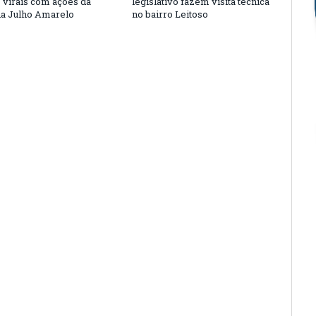
s virais com ações da
legislativo fazem visita técnica
a Julho Amarelo
no bairro Leitoso