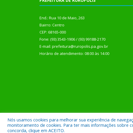
PREFEITURA DE RURÓPOLIS
End.: Rua 10 de Maio, 263
Bairro: Centro
CEP: 68165-000
Fone: (93) 3543-1906 / (93) 99188-2170
E-mail: prefeitura@ruropolis.pa.gov.br
Horário de atendimento: 08:00 às 14:00
Nós usamos cookies para melhorar sua experiência de navegação
Todos os direitos reservados a Prefeitura Municipal
monitoramento de cookies. Para ter mais informações sobre como
concorda, clique em ACEITO.