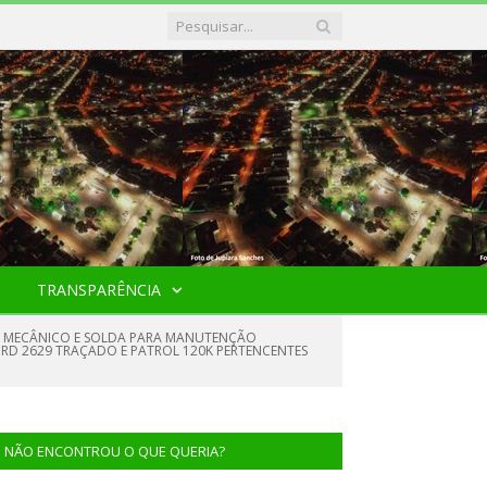
TRANSPARÊNCIA
NO MECÂNICO E SOLDA PARA MANUTENÇÃO
FORD 2629 TRAÇADO E PATROL 120K PERTENCENTES
NÃO ENCONTROU O QUE QUERIA?