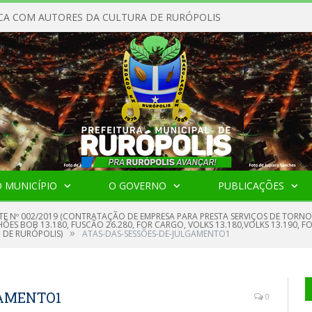
CA COM AUTORES DA CULTURA DE RURÓPOLIS
 MUNICÍPIO
O GOVERNO
PUBLICAÇÕES
TE Nº 002/2019 (CONTRATAÇÃO DE EMPRESA PARA PRESTA SERVIÇOS DE TOR
ES BOB 13.180, FUSCÃO 26.280, FOR CARGO, VOLKS 13.180,VOLKS 13.190, 
»
 DE RURÓPOLIS)
ATAS-DAS-SESSÕES-DE-JULGAMENTO1
GAMENTO1
0