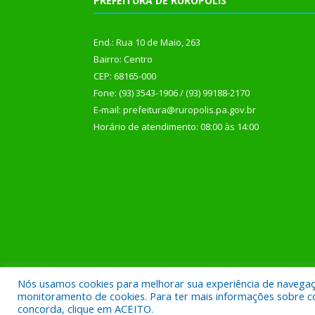
PREFEITURA DE RURÓPOLIS
End.: Rua 10 de Maio, 263
Bairro: Centro
CEP: 68165-000
Fone: (93) 3543-1906 / (93) 99188-2170
E-mail: prefeitura@ruropolis.pa.gov.br
Horário de atendimento: 08:00 às 14:00
Nós usamos cookies para melhorar sua experiência de navegação
Todos os direitos reservados a Prefeitura Municipal
monitoramento de cookies. Para ter mais informações sobre como
concorda, clique em ACEITO.