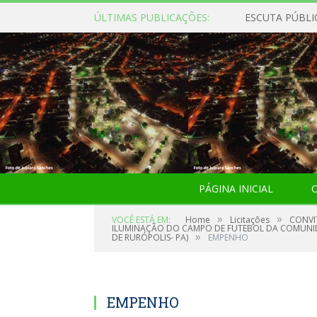
ÚLTIMAS PUBLICAÇÕES:
ESCUTA PÚBLI
PÁGINA INICIAL
O
»
»
VOCÊ ESTÁ EM:
Home
Licitações
CONVI
ILUMINAÇÃO DO CAMPO DE FUTEBOL DA COMUNIDA
»
DE RURÓPOLIS- PA)
EMPENHO
EMPENHO