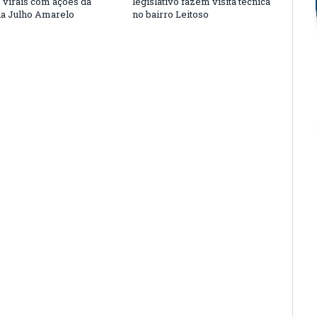
s virais com ações da
legislativo fazem visita técnica
a Julho Amarelo
no bairro Leitoso