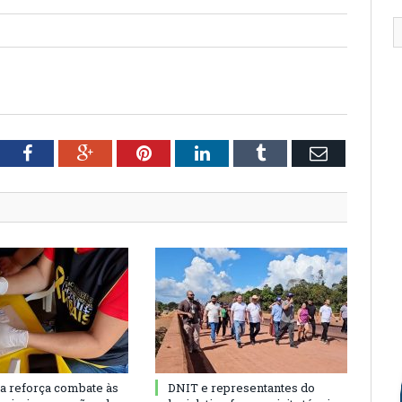
tter
Facebook
Google+
Pinterest
LinkedIn
Tumblr
Email
ra reforça combate às
DNIT e representantes do