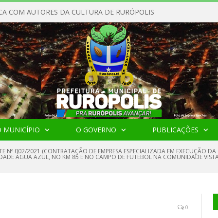
CA COM AUTORES DA CULTURA DE RURÓPOLIS
 MUNICÍPIO
O GOVERNO
PUBLICAÇÕES
TE Nº 002/2021 (CONTRATAÇÃO DE EMPRESA ESPECIALIZADA EM EXECUÇÃO D
DE ÁGUA AZUL, NO KM 85 E NO CAMPO DE FUTEBOL NA COMUNIDADE VISTA 
0