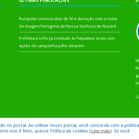
ÚLTIMAS PUBLICAÇÕES
D
Rurópolis vivencia dias de fé e devoção com a visita
da Imagem Peregrina de Nossa Senhora de Nazaré
Prefeitura reforça combate às hepatites virais com
ações da campanha Julho Amarelo
M
R
g
l
C
 no portal. Ao utilizar nosso portal, você concorda com a polític
 de Rurópolis.
Mapa do Si
 isso é feito, acesse Política de cookies (
Leia mais
). Se você