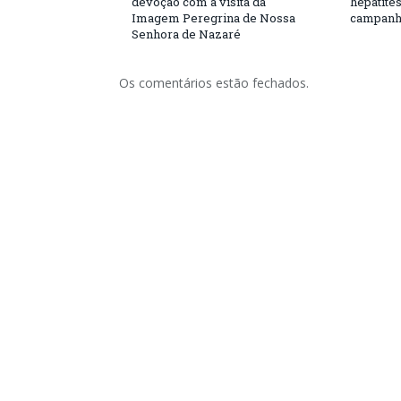
devoção com a visita da
hepatite
Imagem Peregrina de Nossa
campanh
Senhora de Nazaré
Os comentários estão fechados.