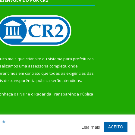
ESENVOLVIDO POR CR2
uito mais que
criar site
ou
sistema para prefeituras
!
ealizamos uma
assessoria
completa, onde
arantimos em contrato que todas as exigências das
eis de transparência pública
serão atendidas.
onheça o
PNTP
e o
Radar da Transparência Pública
a de
te
Acessar Área Administrativa
Acessar Webmail
ACEITO
Leia mais