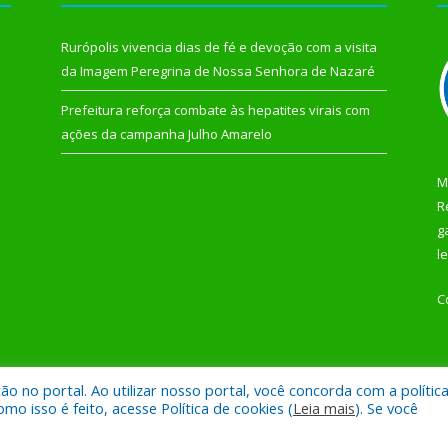
Rurópolis vivencia dias de fé e devoção com a visita
da Imagem Peregrina de Nossa Senhora de Nazaré
Prefeitura reforça combate às hepatites virais com
ações da campanha Julho Amarelo
M
R
g
l
C
 no portal. Ao utilizar nosso portal, você concorda com a polític
 de Rurópolis.
Mapa do Si
 isso é feito, acesse Política de cookies (
Leia mais
). Se você