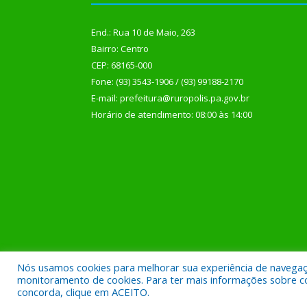
End.: Rua 10 de Maio, 263
Bairro: Centro
CEP: 68165-000
Fone: (93) 3543-1906 / (93) 99188-2170
E-mail: prefeitura@ruropolis.pa.gov.br
Horário de atendimento: 08:00 às 14:00
Nós usamos cookies para melhorar sua experiência de navegação
Todos os direitos reservados a Prefeitura Municipal
monitoramento de cookies. Para ter mais informações sobre como
concorda, clique em ACEITO.