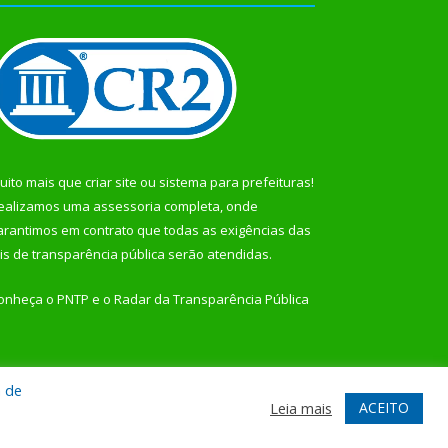
uito mais que
criar site
ou
sistema para prefeituras
!
ealizamos uma
assessoria
completa, onde
arantimos em contrato que todas as exigências das
eis de transparência pública
serão atendidas.
onheça o
PNTP
e o
Radar da Transparência Pública
a de
te
Acessar Área Administrativa
Acessar Webmail
ACEITO
Leia mais