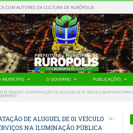
CA COM AUTORES DA CULTURA DE RURÓPOLIS
 MUNICÍPIO
O GOVERNO
PUBLICAÇÕES
TE Nº 004/2017 (CONTRATAÇÃO DE ALUGUEL DE 01 VEÍCULO ADAPTADO PARA 
EMINFRA)
ATAÇÃO DE ALUGUEL DE 01 VEÍCULO
0
RVIÇOS NA ILUMINAÇÃO PÚBLICA