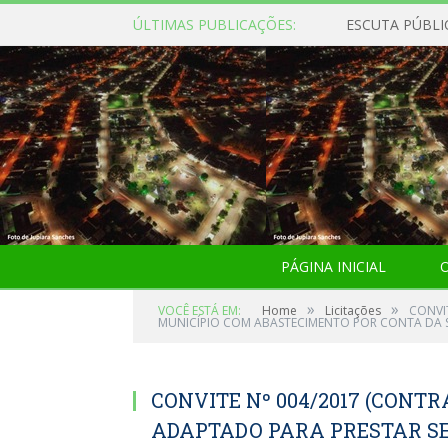
ÚLTIMAS PUBLICAÇÕES:
ESCUTA PÚBLI
PÁGINA INICIAL
O
»
»
VOCÊ ESTÁ EM:
Home
Licitações
CONVI
MUNICÍPIO COM ABASTECIMENTO POR CONTA DA S
CONVITE Nº 004/2017 (CONTR
ADAPTADO PARA PRESTAR SE