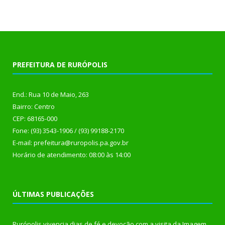
PREFEITURA DE RURÓPOLIS
End.: Rua 10 de Maio, 263
Bairro: Centro
CEP: 68165-000
Fone: (93) 3543-1906 / (93) 99188-2170
E-mail: prefeitura@ruropolis.pa.gov.br
Horário de atendimento: 08:00 às 14:00
ÚLTIMAS PUBLICAÇÕES
Rurópolis vivencia dias de fé e devoção com a visita da Imagem