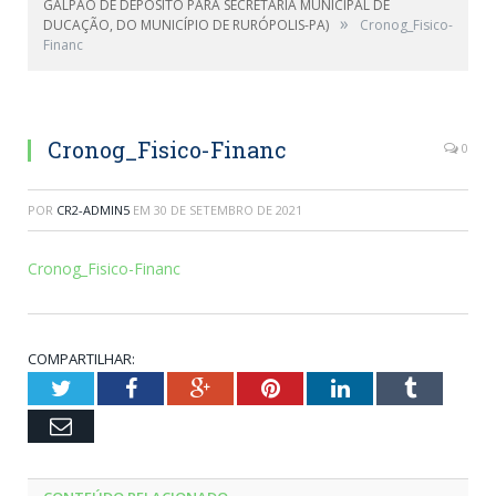
GALPÃO DE DEPÓSITO PARA SECRETARIA MUNICIPAL DE
»
DUCAÇÃO, DO MUNICÍPIO DE RURÓPOLIS-PA)
Cronog_Fisico-
Financ
Cronog_Fisico-Financ
0
POR
CR2-ADMIN5
EM
30 DE SETEMBRO DE 2021
Cronog_Fisico-Financ
COMPARTILHAR:
Twitter
Facebook
Google+
Pinterest
LinkedIn
Tumblr
Email