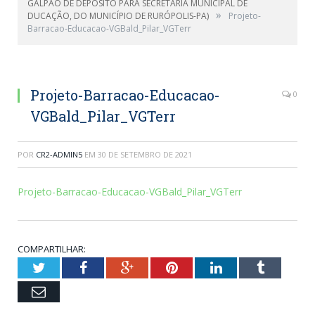
GALPÃO DE DEPÓSITO PARA SECRETARIA MUNICIPAL DE
»
DUCAÇÃO, DO MUNICÍPIO DE RURÓPOLIS-PA)
Projeto-
Barracao-Educacao-VGBald_Pilar_VGTerr
Projeto-Barracao-Educacao-
0
VGBald_Pilar_VGTerr
POR
CR2-ADMIN5
EM
30 DE SETEMBRO DE 2021
Projeto-Barracao-Educacao-VGBald_Pilar_VGTerr
COMPARTILHAR:
Twitter
Facebook
Google+
Pinterest
LinkedIn
Tumblr
Email