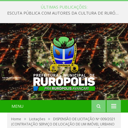
ÚLTIMAS PUBLICAÇÕES:
ESCUTA PÚBLICA COM AUTORES DA CULTURA DE RURÓPOLIS
MENU
»
»
Home
Licitações
DISPENSÃO DE LICITAÇÃO Nº 009/2021
(CONTRATAÇÃO SERVIÇO DE LOCAÇÃO DE UM IMÓVEL URBANO