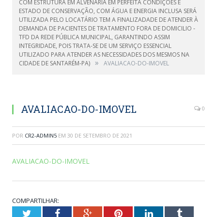
COM ESTRUTURA EM ALVENARIA EM PERFEITA CONDIÇÕES E
ESTADO DE CONSERVAÇÃO, COM ÁGUA E ENERGIA INCLUSA SERÁ
UTILIZADA PELO LOCATÁRIO TEM A FINALIZADADE DE ATENDER À
DEMANDA DE PACIENTES DE TRATAMENTO FORA DE DOMICILIO -
TFD DA REDE PÚBLICA MUNICIPAL, GARANTINDO ASSIM
INTEGRIDADE, POIS TRATA-SE DE UM SERVIÇO ESSENCIAL
UTILIZADO PARA ATENDER AS NECESSIDADES DOS MESMOS NA
»
CIDADE DE SANTARÉM-PA)
AVALIACAO-DO-IMOVEL
AVALIACAO-DO-IMOVEL
0
POR
CR2-ADMIN5
EM
30 DE SETEMBRO DE 2021
AVALIACAO-DO-IMOVEL
COMPARTILHAR:
Twitter
Facebook
Google+
Pinterest
LinkedIn
Tumblr