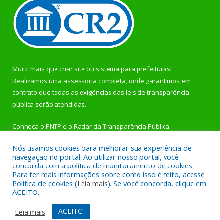
Muito mais que
criar site
ou
sistema para prefeituras
!
Realizamos uma
assessoria
completa, onde garantimos em
contrato que todas as exigências das
leis de transparência
pública
serão atendidas.
Conheça o
PNTP
e o
Radar da Transparência Pública
Nós usamos cookies para melhorar sua experiência de
navegação no portal. Ao utilizar nosso portal, você
concorda com a política de monitoramento de cookies.
Para ter mais informações sobre como isso é feito, acesse
Todos os direitos reservados a Prefeitura Municipal de
Política de cookies (
Leia mais
). Se você concorda, clique em
Rurópolis.
ACEITO.
Mapa do Site
Acessar Área Administrativa
ACEITO
Leia mais
Acessar Webmail