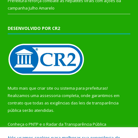
Prefeitura reforça combate às hepatites virais com ações da
campanha Julho Amarelo
DESENVOLVIDO POR CR2
Muito mais que
criar site
ou
sistema para prefeituras
!
Realizamos uma
assessoria
completa, onde garantimos em
contrato que todas as exigências das
leis de transparência
pública
serão atendidas.
Conheça o
PNTP
e o
Radar da Transparência Pública
Nós usamos cookies para melhorar sua experiência de