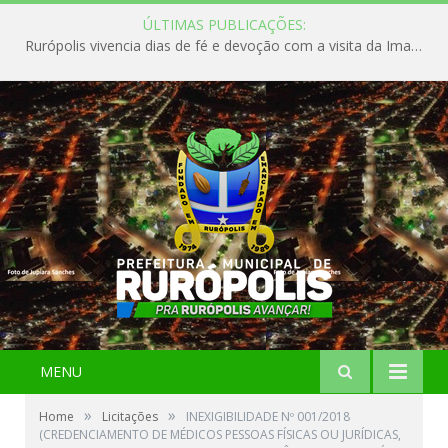
ÚLTIMAS PUBLICAÇÕES:
Rurópolis vivencia dias de fé e devoção com a visita da Imagem Peregrina de Nossa Senhora de Nazaré
MENU
»
»
Home
Licitações
INEXIGIBILIDADE Nº 001/2018
(CREDENCIAMENTO DE MÉDICOS PESSOAS FÍSICAS OU JURÍDICAS,