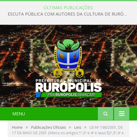
ÚLTIMAS PUBLICAÇÕES:
ESCUTA PÚBLICA COM AUTORES DA CULTURA DE RURÓPOLIS
MENU
»
»
»
Home
Publicações Oficiais
Leis
LEI Nº 168/2001, DE
17 DE MAIO DE 2001 (Altera os artigos 1º,2º e 4º e seus §2º,3º,4º e