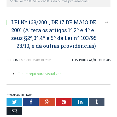
5º da Lei nº 103/95 – 23/10, e dá outras providências)
LEI Nº 168/2001, DE 17 DE MAIO DE
0
2001 (Altera os artigos 1º,2º e 4º e
seus §2º,3º,4º e 5º da Lei nº 103/95
– 23/10, e dá outras providências)
POR
CR2
EM
17 DE MAIO DE 2001
LEIS
,
PUBLICAÇÕES OFICIAIS
Clique aqui para visualizar
COMPARTILHAR:
Twitter
Facebook
Google+
Pinterest
LinkedIn
Tumblr
Email