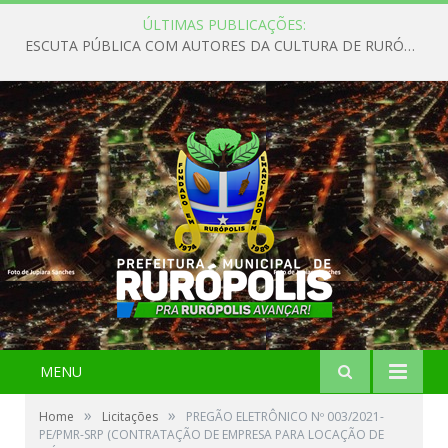
ÚLTIMAS PUBLICAÇÕES:
ESCUTA PÚBLICA COM AUTORES DA CULTURA DE RURÓPOLIS
MENU
»
»
Home
Licitações
PREGÃO ELETRÔNICO Nº 003/2021-
PE/PMR-SRP (CONTRATAÇÃO DE EMPRESA PARA LOCAÇÃO DE