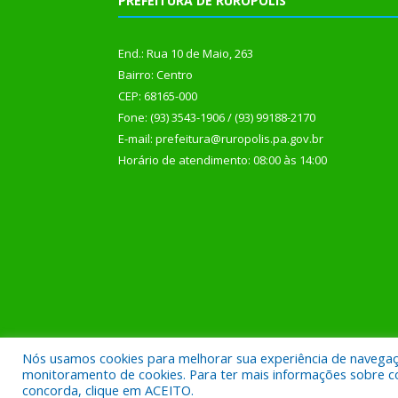
PREFEITURA DE RURÓPOLIS
End.: Rua 10 de Maio, 263
Bairro: Centro
CEP: 68165-000
Fone: (93) 3543-1906 / (93) 99188-2170
E-mail: prefeitura@ruropolis.pa.gov.br
Horário de atendimento: 08:00 às 14:00
Nós usamos cookies para melhorar sua experiência de navegação
Todos os direitos reservados a Prefeitura Municipal
monitoramento de cookies. Para ter mais informações sobre como
concorda, clique em ACEITO.