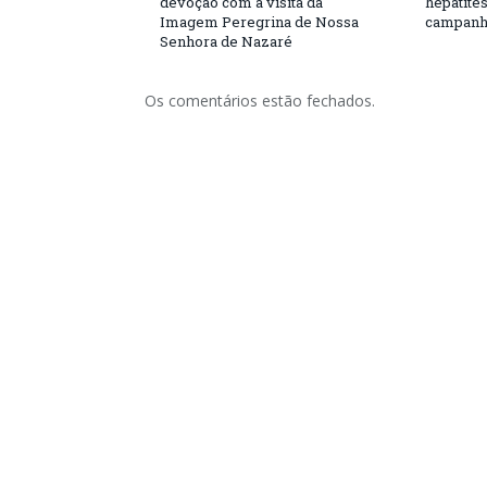
devoção com a visita da
hepatite
Imagem Peregrina de Nossa
campanh
Senhora de Nazaré
Os comentários estão fechados.