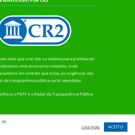
ESENVOLVIDO POR CR2
uito mais que
criar site
ou
sistema para prefeituras
!
ealizamos uma
assessoria
completa, onde
arantimos em contrato que todas as exigências das
eis de transparência pública
serão atendidas.
onheça o
PNTP
e o
Radar da Transparência Pública
a de
te
Acessar Área Administrativa
Acessar Webmail
ACEITO
Leia mais