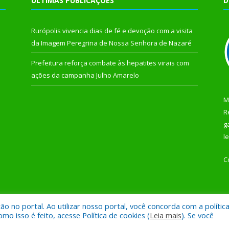
ÚLTIMAS PUBLICAÇÕES
D
Rurópolis vivencia dias de fé e devoção com a visita
da Imagem Peregrina de Nossa Senhora de Nazaré
Prefeitura reforça combate às hepatites virais com
ações da campanha Julho Amarelo
M
R
g
l
C
 no portal. Ao utilizar nosso portal, você concorda com a polític
 de Rurópolis.
Mapa do Si
 isso é feito, acesse Política de cookies (
Leia mais
). Se você