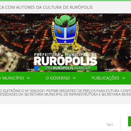
CA COM AUTORES DA CULTURA DE RURÓPOLIS
 MUNICÍPIO
O GOVERNO
PUBLICAÇÕES
O ELETRÔNICO Nº 036/2021-PE/PMR (REGISTRO DE PREÇOS PARA FUTURA CON
CESSIDADES DA SECRETARIA MUNICIPAL DE INFRAESTRUTURA E SECRETARIA MUN
0