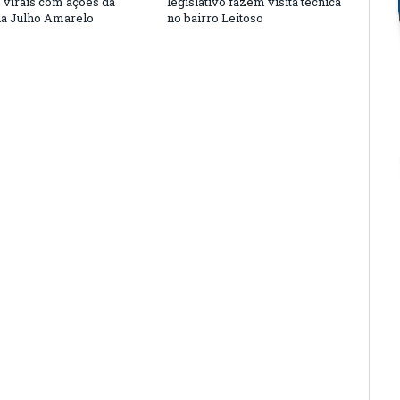
s virais com ações da
legislativo fazem visita técnica
a Julho Amarelo
no bairro Leitoso