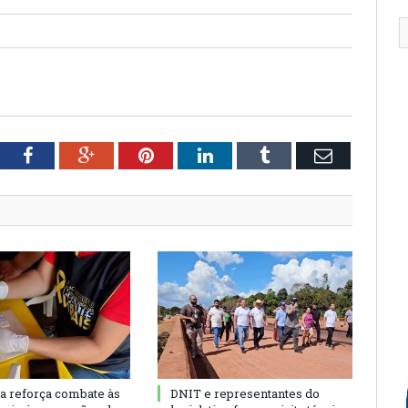
tter
Facebook
Google+
Pinterest
LinkedIn
Tumblr
Email
ra reforça combate às
DNIT e representantes do