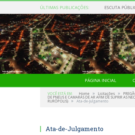
ÚLTIMAS PUBLICAÇÕES:
ESCUTA PÚBLI
PÁGINA INICIAL
O
»
»
VOCÊ ESTÁ EM:
Home
Licitações
PREGÃ
DE PNEUS E CAMARÁS DE AR AFIM DE SUPRIR AS NE
»
RURÓPOLIS)
Ata-de-Julgamento
Ata-de-Julgamento