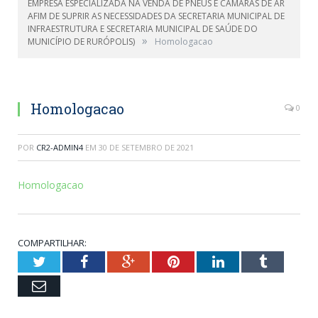
EMPRESA ESPECIALIZADA NA VENDA DE PNEUS E CAMARÁS DE AR
AFIM DE SUPRIR AS NECESSIDADES DA SECRETARIA MUNICIPAL DE
INFRAESTRUTURA E SECRETARIA MUNICIPAL DE SAÚDE DO
»
MUNICÍPIO DE RURÓPOLIS)
Homologacao
Homologacao
0
POR
CR2-ADMIN4
EM
30 DE SETEMBRO DE 2021
Homologacao
COMPARTILHAR:
Twitter
Facebook
Google+
Pinterest
LinkedIn
Tumblr
Email