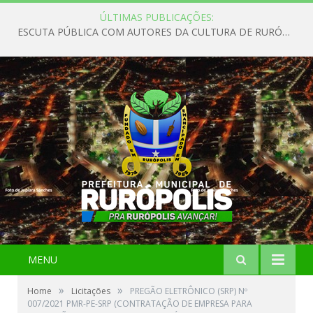
ÚLTIMAS PUBLICAÇÕES:
ESCUTA PÚBLICA COM AUTORES DA CULTURA DE RURÓPOLIS
MENU
»
»
Home
Licitações
PREGÃO ELETRÔNICO (SRP) Nº
007/2021 PMR-PE-SRP (CONTRATAÇÃO DE EMPRESA PARA