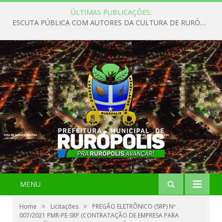
ÚLTIMAS PUBLICAÇÕES:
ESCUTA PÚBLICA COM AUTORES DA CULTURA DE RURÓPOLIS
MENU
»
»
Home
Licitações
PREGÃO ELETRÔNICO (SRP) Nº
007/2021 PMR-PE-SRP (CONTRATAÇÃO DE EMPRESA PARA