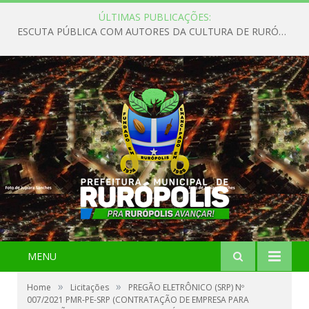
ÚLTIMAS PUBLICAÇÕES:
ESCUTA PÚBLICA COM AUTORES DA CULTURA DE RURÓPOLIS
MENU
»
»
Home
Licitações
PREGÃO ELETRÔNICO (SRP) Nº
007/2021 PMR-PE-SRP (CONTRATAÇÃO DE EMPRESA PARA