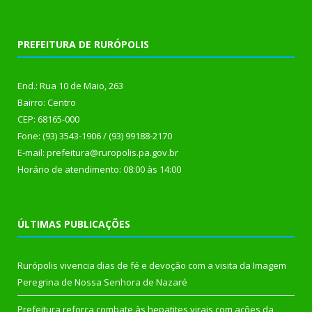
PREFEITURA DE RURÓPOLIS
End.: Rua 10 de Maio, 263
Bairro: Centro
CEP: 68165-000
Fone: (93) 3543-1906 / (93) 99188-2170
E-mail: prefeitura@ruropolis.pa.gov.br
Horário de atendimento: 08:00 às 14:00
ÚLTIMAS PUBLICAÇÕES
Rurópolis vivencia dias de fé e devoção com a visita da Imagem
Peregrina de Nossa Senhora de Nazaré
Prefeitura reforça combate às hepatites virais com ações da