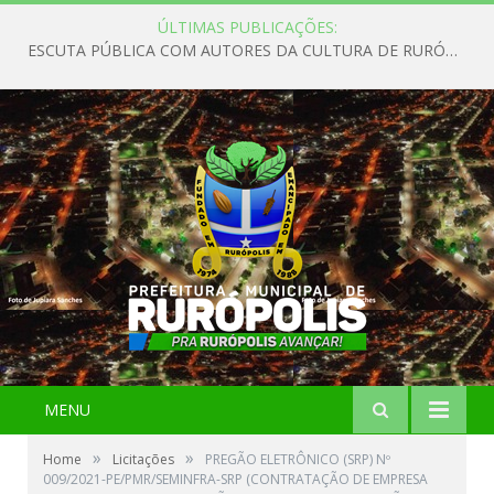
ÚLTIMAS PUBLICAÇÕES:
ESCUTA PÚBLICA COM AUTORES DA CULTURA DE RURÓPOLIS
MENU
»
»
Home
Licitações
PREGÃO ELETRÔNICO (SRP) Nº
009/2021-PE/PMR/SEMINFRA-SRP (CONTRATAÇÃO DE EMPRESA