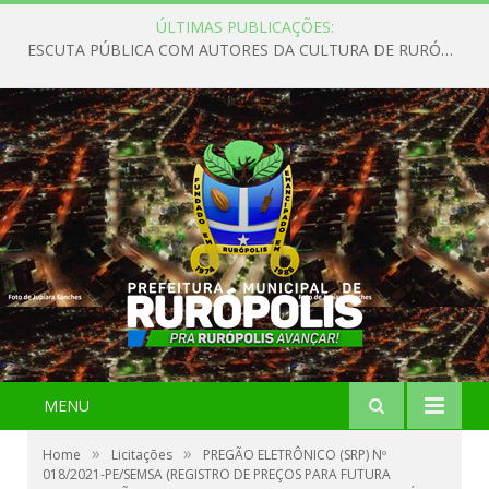
ÚLTIMAS PUBLICAÇÕES:
ESCUTA PÚBLICA COM AUTORES DA CULTURA DE RURÓPOLIS
MENU
»
»
Home
Licitações
PREGÃO ELETRÔNICO (SRP) Nº
018/2021-PE/SEMSA (REGISTRO DE PREÇOS PARA FUTURA