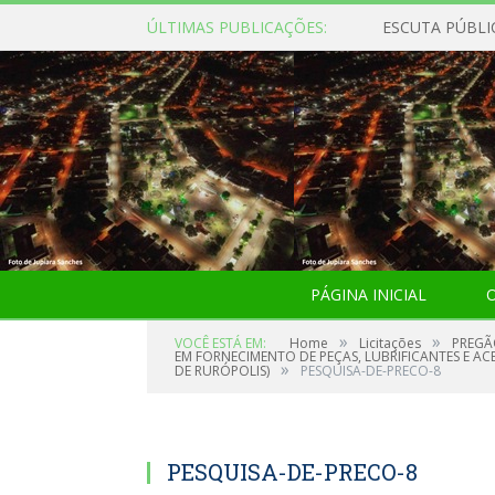
ÚLTIMAS PUBLICAÇÕES:
ESCUTA PÚBLI
PÁGINA INICIAL
O
»
»
VOCÊ ESTÁ EM:
Home
Licitações
PREGÃ
EM FORNECIMENTO DE PEÇAS, LUBRIFICANTES E AC
»
DE RURÓPOLIS)
PESQUISA-DE-PRECO-8
PESQUISA-DE-PRECO-8