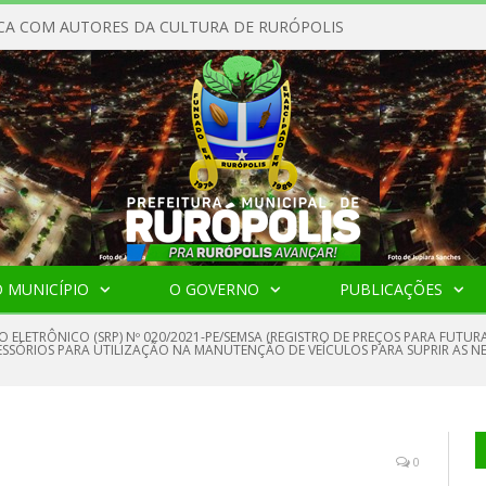
CA COM AUTORES DA CULTURA DE RURÓPOLIS
 MUNICÍPIO
O GOVERNO
PUBLICAÇÕES
O ELETRÔNICO (SRP) Nº 020/2021-PE/SEMSA (REGISTRO DE PREÇOS PARA FUT
ESSÓRIOS PARA UTILIZAÇÃO NA MANUTENÇÃO DE VEÍCULOS PARA SUPRIR AS NE
0