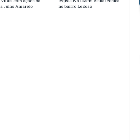
s virais com ações da
legislativo fazem visita técnica
a Julho Amarelo
no bairro Leitoso