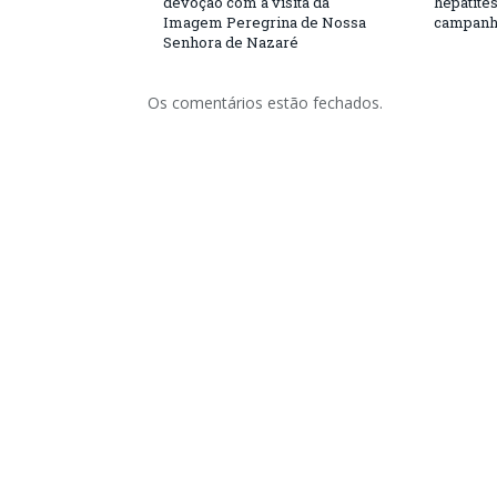
devoção com a visita da
hepatite
Imagem Peregrina de Nossa
campanh
Senhora de Nazaré
Os comentários estão fechados.