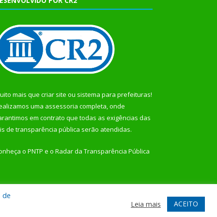
ESENVOLVIDO POR CR2
uito mais que
criar site
ou
sistema para prefeituras
!
ealizamos uma
assessoria
completa, onde
arantimos em contrato que todas as exigências das
eis de transparência pública
serão atendidas.
onheça o
PNTP
e o
Radar da Transparência Pública
a de
te
Acessar Área Administrativa
Acessar Webmail
ACEITO
Leia mais