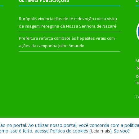
ÚLTIMAS PUBLICAÇÕES
D
Rurópolis vivencia dias de fé e devoção com a visita
da Imagem Peregrina de Nossa Senhora de Nazaré
Prefeitura reforça combate às hepatites virais com
ações da campanha Julho Amarelo
M
R
g
l
C
 no portal. Ao utilizar nosso portal, você concorda com a polític
 de Rurópolis.
Mapa do Si
 isso é feito, acesse Política de cookies (
Leia mais
). Se você