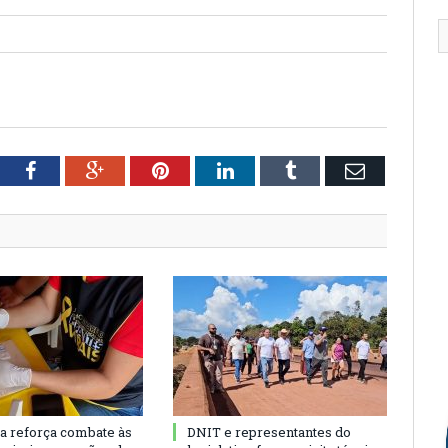
tter
Facebook
Google+
Pinterest
LinkedIn
Tumblr
Email
ra reforça combate às
DNIT e representantes do