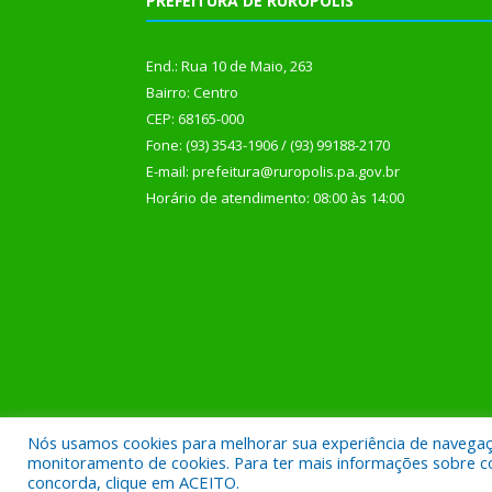
PREFEITURA DE RURÓPOLIS
End.: Rua 10 de Maio, 263
Bairro: Centro
CEP: 68165-000
Fone: (93) 3543-1906 / (93) 99188-2170
E-mail: prefeitura@ruropolis.pa.gov.br
Horário de atendimento: 08:00 às 14:00
Nós usamos cookies para melhorar sua experiência de navegação
Todos os direitos reservados a Prefeitura Municipal
monitoramento de cookies. Para ter mais informações sobre como
concorda, clique em ACEITO.