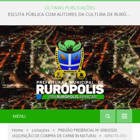
ÚLTIMAS PUBLICAÇÕES:
ESCUTA PÚBLICA COM AUTORES DA CULTURA DE RURÓPOLIS
MENU
»
»
Home
Licitações
PREGÃO PRESENCIAL Nº 009/2020
»
(AQUISIÇÃO DE COMPRA DE CARNE IN NATURA)
MINUTA-DO-