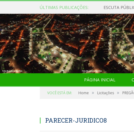
ÚLTIMAS PUBLICAÇÕES:
ESCUTA PÚBLI
PÁGINA INICIAL
O
»
»
VOCÊ ESTÁ EM:
Home
Licitações
PREGÃ
PARECER-JURIDICO8