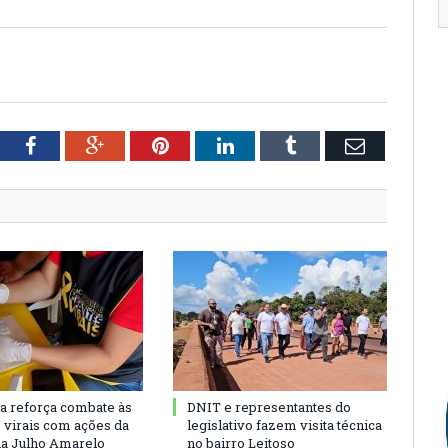
tter
Facebook
Google+
Pinterest
LinkedIn
Tumblr
Email
ra reforça combate às
DNIT e representantes do
s virais com ações da
legislativo fazem visita técnica
a Julho Amarelo
no bairro Leitoso