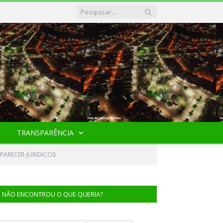
TRANSPARÊNCIA
PARECER-JURIDICO8
NÃO ENCONTROU O QUE QUERIA?