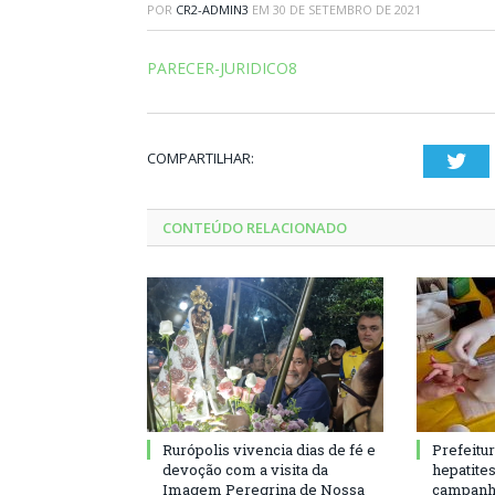
POR
CR2-ADMIN3
EM
30 DE SETEMBRO DE 2021
PARECER-JURIDICO8
COMPARTILHAR:
Twi
CONTEÚDO RELACIONADO
Rurópolis vivencia dias de fé e
Prefeitu
devoção com a visita da
hepatite
Imagem Peregrina de Nossa
campanh