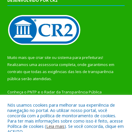
DESENVOLVIDO POR CR2
Muito mais que
criar site
ou
sistema para prefeituras
!
Realizamos uma
assessoria
completa, onde garantimos em
contrato que todas as exigências das
leis de transparência
pública
serão atendidas.
Conheça o
PNTP
e o
Radar da Transparência Pública
Nós usamos cookies para melhorar sua experiência de
navegação no portal. Ao utilizar nosso portal, você
concorda com a política de monitoramento de cookies.
Para ter mais informações sobre como isso é feito, acesse
Todos os direitos reservados a Prefeitura Municipal de
Política de cookies (
Leia mais
). Se você concorda, clique em
Rurópolis.
ACEITO.