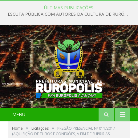
ÚLTIMAS PUBLICAÇÕES:
ESCUTA PÚBLICA COM AUTORES DA CULTURA DE RURÓPOLIS
MENU
»
»
Home
Licitações
PREGÃO PRESENCIAL Nº 011/2017
(AQUISIÇÃO DE TUBOS E CONEXÕES, A FIM DE SUPRIR AS