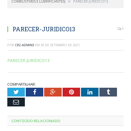
»
COMBUSTÍVEIS E LUBRIFICANTES)
PARECER-JURIDICO13
PARECER-JURIDICO13
0
POR
CR2-ADMIN3
EM
30 DE SETEMBRO DE 2021
PARECER-JURIDICO13
COMPARTILHAR:
Twitter
Facebook
Google+
Pinterest
LinkedIn
Tumblr
Email
CONTEÚDO RELACIONADO