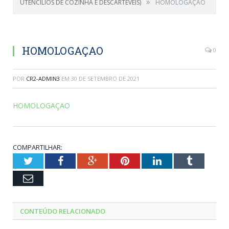
»
UTENCÍLIOS DE COZINHA E DESCARTEVEIS)
HOMOLOGAÇAO
HOMOLOGAÇAO
0
POR
CR2-ADMIN3
EM
30 DE SETEMBRO DE 2021
HOMOLOGAÇAO
COMPARTILHAR:
Twitter
Facebook
Google+
Pinterest
LinkedIn
Tumblr
Email
CONTEÚDO RELACIONADO