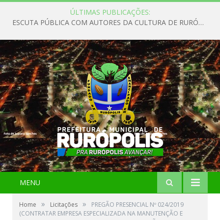
ÚLTIMAS PUBLICAÇÕES:
ESCUTA PÚBLICA COM AUTORES DA CULTURA DE RURÓPOLIS
MENU
»
»
Home
Licitações
PREGÃO PRESENCIAL Nº 024/2019
(CONTRATAR EMPRESA ESPECIALIZADA NA MANUTENÇÃO E