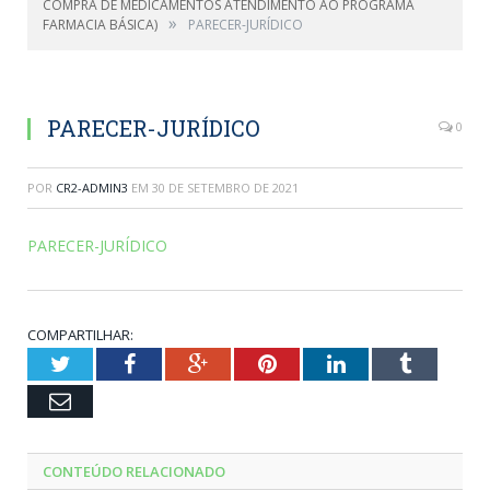
COMPRA DE MEDICAMENTOS ATENDIMENTO AO PROGRAMA
»
FARMACIA BÁSICA)
PARECER-JURÍDICO
PARECER-JURÍDICO
0
POR
CR2-ADMIN3
EM
30 DE SETEMBRO DE 2021
PARECER-JURÍDICO
COMPARTILHAR:
Twitter
Facebook
Google+
Pinterest
LinkedIn
Tumblr
Email
CONTEÚDO RELACIONADO