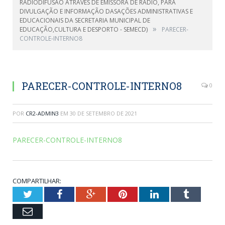
RADIODIFUSÃO ATRAVÉS DE EMISSORA DE RÁDIO, PARA
DIVULGAÇÃO E INFORMAÇÃO DASAÇÕES ADMINISTRATIVAS E
EDUCACIONAIS DA SECRETARIA MUNICIPAL DE
»
EDUCAÇÃO,CULTURA E DESPORTO - SEMECD)
PARECER-
CONTROLE-INTERNO8
PARECER-CONTROLE-INTERNO8
0
POR
CR2-ADMIN3
EM
30 DE SETEMBRO DE 2021
PARECER-CONTROLE-INTERNO8
COMPARTILHAR:
Twitter
Facebook
Google+
Pinterest
LinkedIn
Tumblr
Email