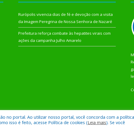
Rurópolis vivencia dias de fé e devoção com a visita
da Imagem Peregrina de Nossa Senhora de Nazaré
Prefeitura reforça combate às hepatites virais com
ações da campanha Julho Amarelo
M
R
g
l
C
 no portal. Ao utilizar nosso portal, você concorda com a polític
 de Rurópolis.
Mapa do Si
 isso é feito, acesse Política de cookies (
Leia mais
). Se você