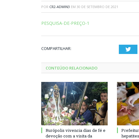
POR
CR2-ADMIN3
EM
30 DE SETEMBRO DE 2021
PESQUISA-DE-PREÇO-1
COMPARTILHAR:
Twi
CONTEÚDO RELACIONADO
Rurópolis vivencia dias de fé e
Prefeitu
devoção com a visita da
hepatite