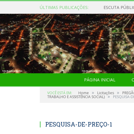
ÚLTIMAS PUBLICAÇÕES:
ESCUTA PÚBLI
PÁGINA INICIAL
O
»
»
VOCÊ ESTÁ EM:
Home
Licitações
PREGÃ
»
TRABALHO E ASSISTÊNCIA SOCIAL)
PESQUISA-D
PESQUISA-DE-PREÇO-1