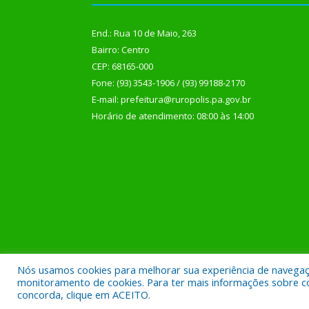
End.: Rua 10 de Maio, 263
Bairro: Centro
CEP: 68165-000
Fone: (93) 3543-1906 / (93) 99188-2170
E-mail: prefeitura@ruropolis.pa.gov.br
Horário de atendimento: 08:00 às 14:00
Nós usamos cookies para melhorar sua experiência de navegação
Todos os direitos reservados a Prefeitura Municipal
monitoramento de cookies. Para ter mais informações sobre como
concorda, clique em ACEITO.