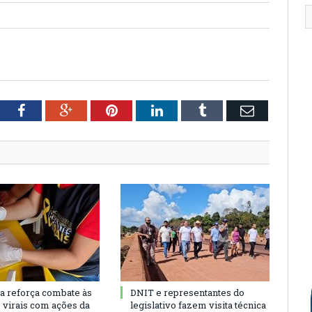
tter
Facebook
Google+
Pinterest
LinkedIn
Tumblr
Email
ra reforça combate às
DNIT e representantes do
s virais com ações da
legislativo fazem visita técnica