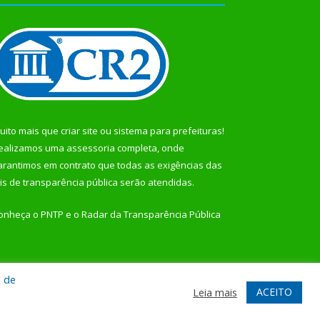
uito mais que
criar site
ou
sistema para prefeituras
!
ealizamos uma
assessoria
completa, onde
arantimos em contrato que todas as exigências das
eis de transparência pública
serão atendidas.
onheça o
PNTP
e o
Radar da Transparência Pública
a de
te
Acessar Área Administrativa
Acessar Webmail
ACEITO
Leia mais