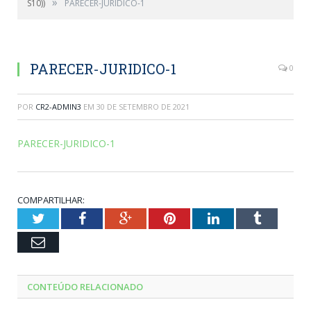
»
S10))
PARECER-JURIDICO-1
PARECER-JURIDICO-1
0
POR
CR2-ADMIN3
EM
30 DE SETEMBRO DE 2021
PARECER-JURIDICO-1
COMPARTILHAR:
Twitter
Facebook
Google+
Pinterest
LinkedIn
Tumblr
Email
CONTEÚDO RELACIONADO