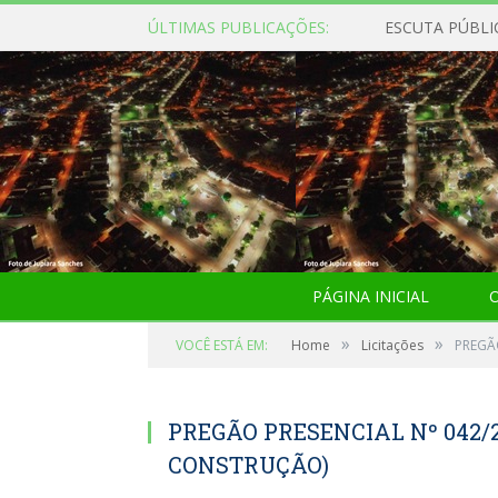
ÚLTIMAS PUBLICAÇÕES:
ESCUTA PÚBLI
PÁGINA INICIAL
O
»
»
VOCÊ ESTÁ EM:
Home
Licitações
PREGÃ
PREGÃO PRESENCIAL Nº 042/2
CONSTRUÇÃO)