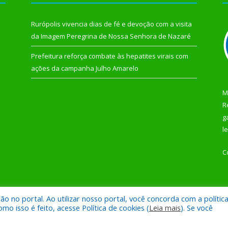
Rurópolis vivencia dias de fé e devoção com a visita
da Imagem Peregrina de Nossa Senhora de Nazaré
Prefeitura reforça combate às hepatites virais com
ações da campanha Julho Amarelo
M
R
g
l
C
 no portal. Ao utilizar nosso portal, você concorda com a polític
 de Rurópolis.
Mapa do Si
 isso é feito, acesse Política de cookies (
Leia mais
). Se você