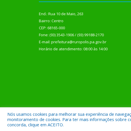
End.: Rua 10 de Maio, 263
Bairro: Centro
CEP: 68165-000
Fone: (93) 3543-1906 / (93) 99188-2170
E-mail: prefeitura@ruropolis.pa.gov.br
Horário de atendimento: 08:00 às 14:00
Nós usamos cookies para melhorar sua experiência de navegação
Todos os direitos reservados a Prefeitura Municipal
monitoramento de cookies. Para ter mais informações sobre como
concorda, clique em ACEITO.