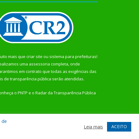
uito mais que
criar site
ou
sistema para prefeituras
!
ealizamos uma
assessoria
completa, onde
arantimos em contrato que todas as exigências das
eis de transparência pública
serão atendidas.
onheça o
PNTP
e o
Radar da Transparência Pública
a de
te
Acessar Área Administrativa
Acessar Webmail
ACEITO
Leia mais