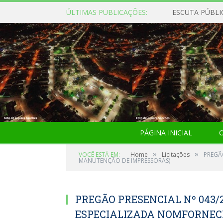
ÚLTIMAS PUBLICAÇÕES:
ESCUTA PÚBLI
PÁGINA INICIAL
O
»
»
VOCÊ ESTÁ EM:
Home
Licitações
PREGÃ
MANUTENÇÃO DE IMPRESSORAS)
PREGÃO PRESENCIAL Nº 043/
ESPECIALIZADA NOMFORNEC