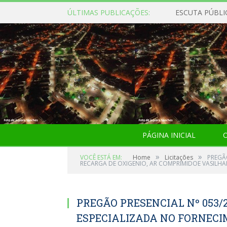
ÚLTIMAS PUBLICAÇÕES:
ESCUTA PÚBLI
PÁGINA INICIAL
O
»
»
VOCÊ ESTÁ EM:
Home
Licitações
PREGÃ
RECARGA DE OXIGENIO, AR COMPRIMIDOE VASILHA
PREGÃO PRESENCIAL Nº 053/
ESPECIALIZADA NO FORNECI