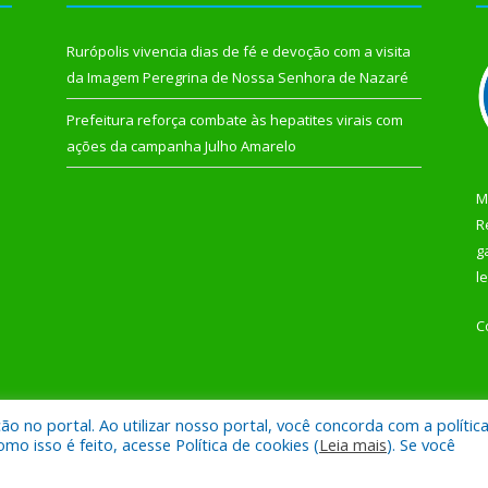
Rurópolis vivencia dias de fé e devoção com a visita
da Imagem Peregrina de Nossa Senhora de Nazaré
Prefeitura reforça combate às hepatites virais com
ações da campanha Julho Amarelo
M
R
g
l
C
 no portal. Ao utilizar nosso portal, você concorda com a polític
 de Rurópolis.
Mapa do Si
 isso é feito, acesse Política de cookies (
Leia mais
). Se você