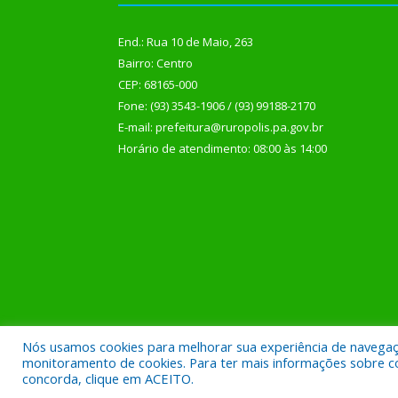
End.: Rua 10 de Maio, 263
Bairro: Centro
CEP: 68165-000
Fone: (93) 3543-1906 / (93) 99188-2170
E-mail: prefeitura@ruropolis.pa.gov.br
Horário de atendimento: 08:00 às 14:00
Nós usamos cookies para melhorar sua experiência de navegação
Todos os direitos reservados a Prefeitura Municipal
monitoramento de cookies. Para ter mais informações sobre como
concorda, clique em ACEITO.