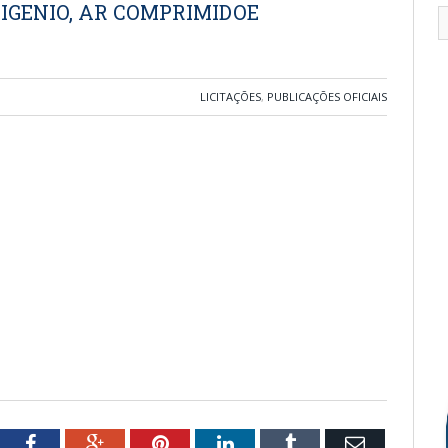
IGENIO, AR COMPRIMIDOE
LICITAÇÕES
,
PUBLICAÇÕES OFICIAIS
tter
Facebook
Google+
Pinterest
LinkedIn
Tumblr
Email