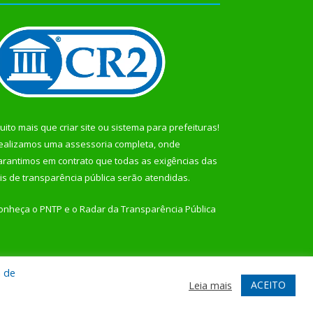
uito mais que
criar site
ou
sistema para prefeituras
!
ealizamos uma
assessoria
completa, onde
arantimos em contrato que todas as exigências das
eis de transparência pública
serão atendidas.
onheça o
PNTP
e o
Radar da Transparência Pública
a de
te
Acessar Área Administrativa
Acessar Webmail
ACEITO
Leia mais