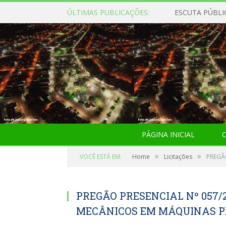
ÚLTIMAS PUBLICAÇÕES:
ESCUTA PÚBLI
PÁGINA INICIAL
O
»
»
VOCÊ ESTÁ EM:
Home
Licitações
PREGÃ
PREGÃO PRESENCIAL Nº 057/2
MECÂNICOS EM MÁQUINAS P