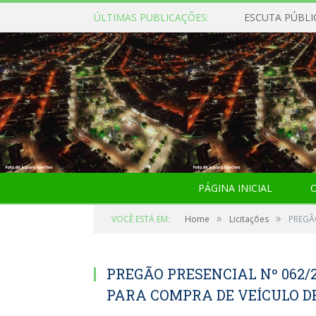
ÚLTIMAS PUBLICAÇÕES:
ESCUTA PÚBLI
PÁGINA INICIAL
O
»
»
VOCÊ ESTÁ EM:
Home
Licitações
PREGÃ
PREGÃO PRESENCIAL Nº 062/
PARA COMPRA DE VEÍCULO DE