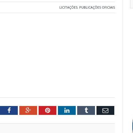
LICITAÇÕES
,
PUBLICAÇÕES OFICIAIS
tter
Facebook
Google+
Pinterest
LinkedIn
Tumblr
Email