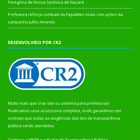
Peregrina de Nossa Senhora de Nazaré
Prefeitura reforça combate às hepatites virais com ações da
campanha Julho Amarelo
DESENVOLVIDO POR CR2
Muito mais que
criar site
ou
sistema para prefeituras
!
Realizamos uma
assessoria
completa, onde garantimos em
contrato que todas as exigências das
leis de transparência
pública
serão atendidas.
Conheça o
PNTP
e o
Radar da Transparência Pública