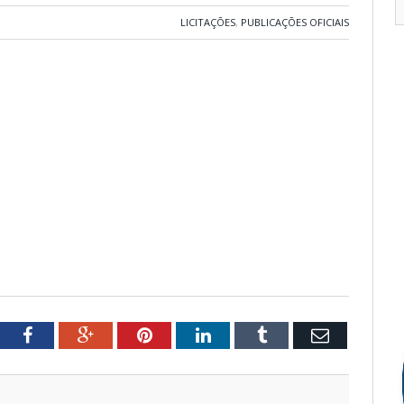
LICITAÇÕES
,
PUBLICAÇÕES OFICIAIS
tter
Facebook
Google+
Pinterest
LinkedIn
Tumblr
Email