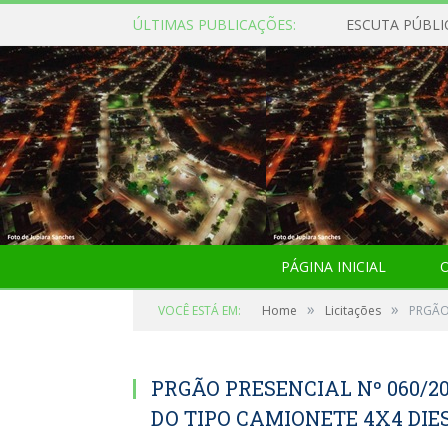
ÚLTIMAS PUBLICAÇÕES:
ESCUTA PÚBLI
PÁGINA INICIAL
O
»
»
VOCÊ ESTÁ EM:
Home
Licitações
PRGÃO 
PRGÃO PRESENCIAL Nº 060/20
DO TIPO CAMIONETE 4X4 DIES