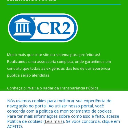
Muito mais que
criar site
ou
sistema para prefeituras
!
Realizamos uma
assessoria
completa, onde garantimos em
contrato que todas as exigências das
leis de transparência
pública
serão atendidas.
Conheça o
PNTP
e o
Radar da Transparência Pública
Nós usamos cookies para melhorar sua experiência de
navegação no portal. Ao utilizar nosso portal, você
concorda com a política de monitoramento de cookies.
Para ter mais informações sobre como isso é feito, acesse
Todos os direitos reservados a Prefeitura Municipal de
Política de cookies (
Leia mais
). Se você concorda, clique em
Rurópolis.
ACEITO.