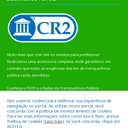
Muito mais que
criar site
ou
sistema para prefeituras
!
Realizamos uma
assessoria
completa, onde garantimos em
contrato que todas as exigências das
leis de transparência
pública
serão atendidas.
Conheça o
PNTP
e o
Radar da Transparência Pública
Nós usamos cookies para melhorar sua experiência de
navegação no portal. Ao utilizar nosso portal, você
concorda com a política de monitoramento de cookies.
Para ter mais informações sobre como isso é feito, acesse
Todos os direitos reservados a Prefeitura Municipal de
Política de cookies (
Leia mais
). Se você concorda, clique em
Rurópolis.
ACEITO.