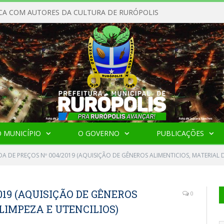
CA COM AUTORES DA CULTURA DE RURÓPOLIS
 MUNICÍPIO
O GOVERNO
PUBLICAÇÕES
 DE PREÇOS Nº 004/2019 (AQUISIÇÃO DE GÊNEROS ALIMENTICIOS, MATERIAL D
019 (AQUISIÇÃO DE GÊNEROS
0
LIMPEZA E UTENCILIOS)