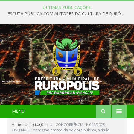
ÚLTIMAS PUBLICAÇÕES:
ESCUTA PÚBLICA COM AUTORES DA CULTURA DE RURÓPOLIS
MENU
»
»
Home
Licitações
CONCORRÊNCIA Nº 002/2023-
CP/SEMAP (Concessão precedida de obra pública, a título