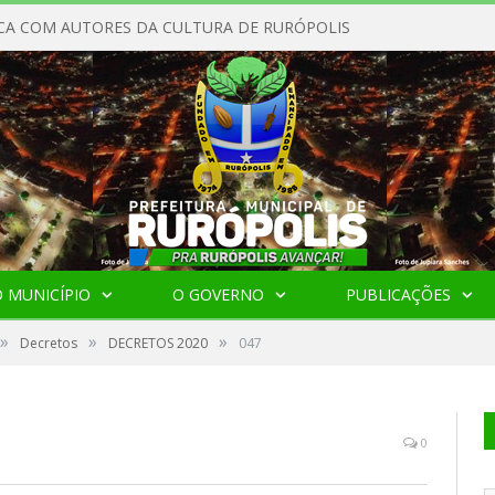
CA COM AUTORES DA CULTURA DE RURÓPOLIS
 MUNICÍPIO
O GOVERNO
PUBLICAÇÕES
»
»
»
Decretos
DECRETOS 2020
047
0