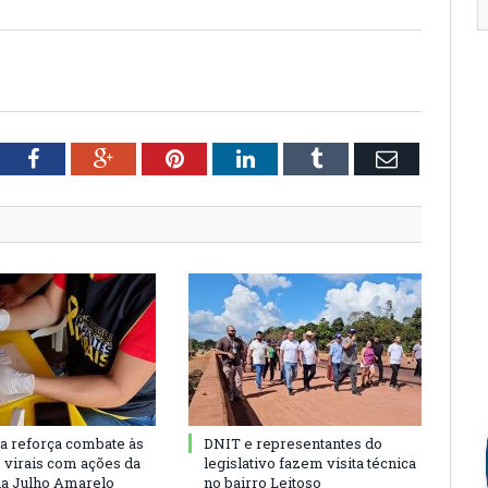
tter
Facebook
Google+
Pinterest
LinkedIn
Tumblr
Email
ra reforça combate às
DNIT e representantes do
s virais com ações da
legislativo fazem visita técnica
a Julho Amarelo
no bairro Leitoso