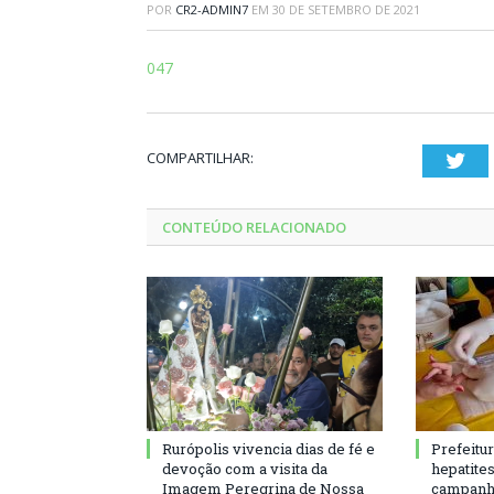
POR
CR2-ADMIN7
EM
30 DE SETEMBRO DE 2021
047
COMPARTILHAR:
Twi
CONTEÚDO RELACIONADO
Rurópolis vivencia dias de fé e
Prefeitu
devoção com a visita da
hepatite
Imagem Peregrina de Nossa
campanh