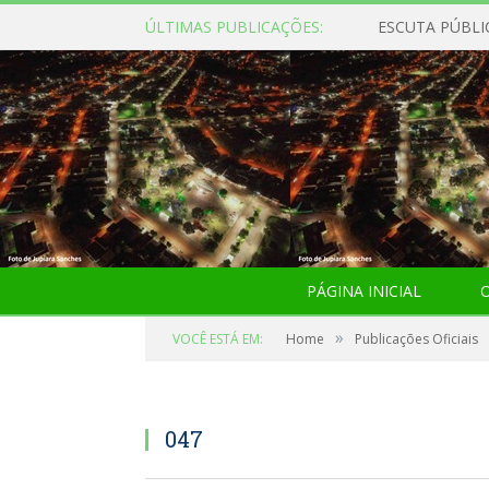
ÚLTIMAS PUBLICAÇÕES:
ESCUTA PÚBLI
PÁGINA INICIAL
O
»
VOCÊ ESTÁ EM:
Home
Publicações Oficiais
047