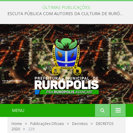
ÚLTIMAS PUBLICAÇÕES:
ESCUTA PÚBLICA COM AUTORES DA CULTURA DE RURÓPOLIS
MENU
»
»
»
Home
Publicações Oficiais
Decretos
DECRETOS
»
2020
229