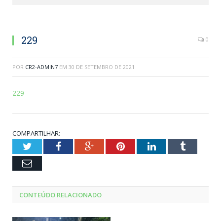
229
0
POR
CR2-ADMIN7
EM
30 DE SETEMBRO DE 2021
229
COMPARTILHAR:
Twitter
Facebook
Google+
Pinterest
LinkedIn
Tumblr
Email
CONTEÚDO RELACIONADO