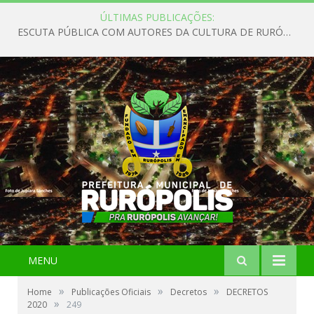
ÚLTIMAS PUBLICAÇÕES:
ESCUTA PÚBLICA COM AUTORES DA CULTURA DE RURÓPOLIS
MENU
»
»
»
Home
Publicações Oficiais
Decretos
DECRETOS
»
2020
249